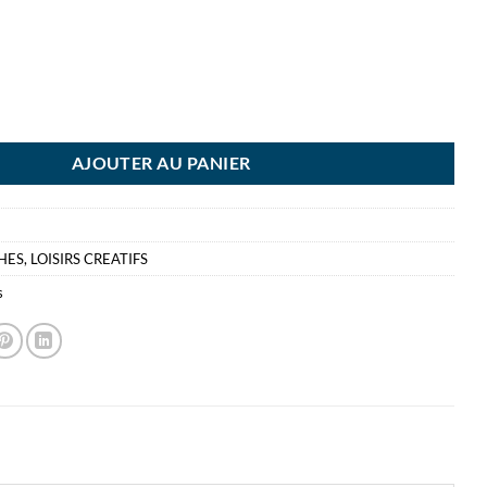
TURE 75ML JAUNE NAPLES ROUGE CLAIR - GOUACHE - ACRYLIQUE AR
AJOUTER AU PANIER
HES
,
LOISIRS CREATIFS
s