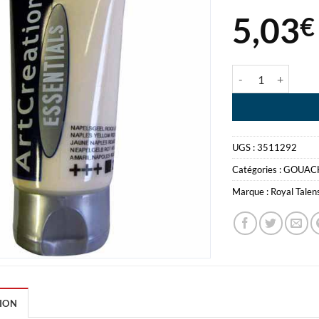
5,03
€
quantité de PEIN
UGS :
3511292
Catégories :
GOUAC
Marque :
Royal Talen
ION