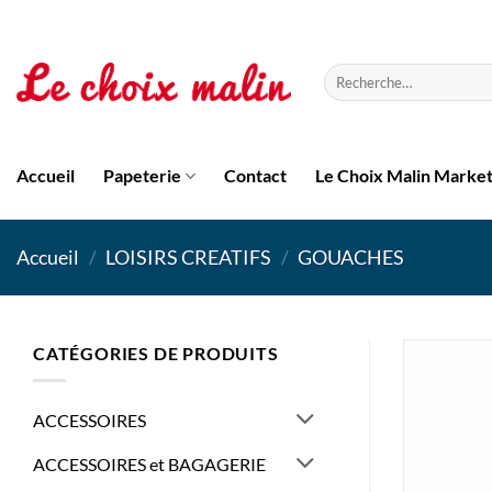
Passer
au
contenu
Recherche
pour :
Accueil
Papeterie
Contact
Le Choix Malin Marke
Accueil
/
LOISIRS CREATIFS
/
GOUACHES
CATÉGORIES DE PRODUITS
ACCESSOIRES
ACCESSOIRES et BAGAGERIE