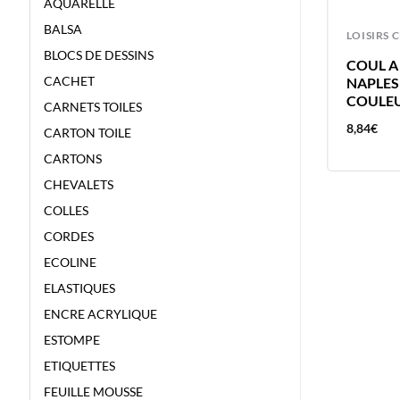
AQUARELLE
BALSA
LOISIRS CREATIFS
LOISIRS 
BLOCS DE DESSINS
COUL A L’HUILE 40ML ROUGE
COUL A 
CACHET
CADMIUM FONCE – VAN GOGH –
NAPLES
COULEUR A L’HUILE
COULEU
CARNETS TOILES
11,93
€
8,84
€
CARTON TOILE
CARTONS
CHEVALETS
COLLES
CORDES
ECOLINE
ELASTIQUES
ENCRE ACRYLIQUE
ESTOMPE
ETIQUETTES
FEUILLE MOUSSE