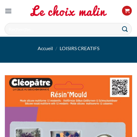
Passer
au
contenu
Recherche
pour :
Accueil
/
LOISIRS CREATIFS