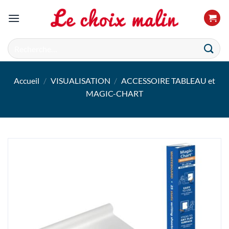
Passer
au
contenu
Recherche
pour :
Accueil
/
VISUALISATION
/
ACCESSOIRE TABLEAU et
MAGIC-CHART