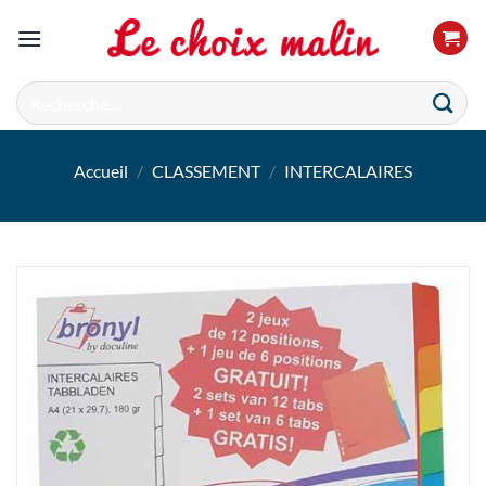
Passer
au
contenu
Recherche
pour :
Accueil
/
CLASSEMENT
/
INTERCALAIRES