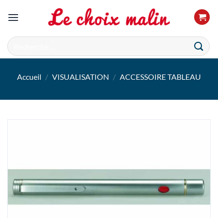
Passer
au
contenu
Recherche
pour :
Accueil
/
VISUALISATION
/
ACCESSOIRE TABLEAU