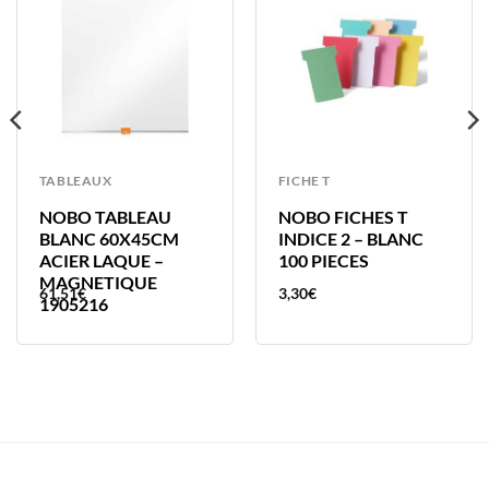
TABLEAUX
FICHE T
NOBO TABLEAU
NOBO FICHES T
BLANC 60X45CM
INDICE 2 – BLANC
ACIER LAQUE –
100 PIECES
MAGNETIQUE
61,51
€
3,30
€
1905216