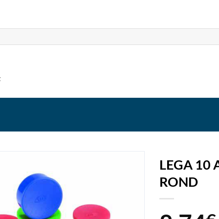
t
LEGA 10
ROND