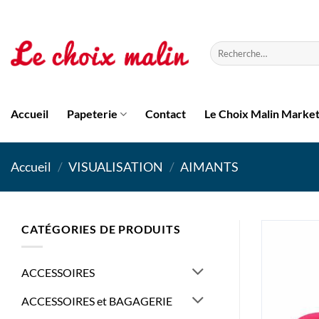
Passer
au
contenu
Recherche
pour :
Accueil
Papeterie
Contact
Le Choix Malin Marke
Accueil
/
VISUALISATION
/
AIMANTS
CATÉGORIES DE PRODUITS
ACCESSOIRES
ACCESSOIRES et BAGAGERIE