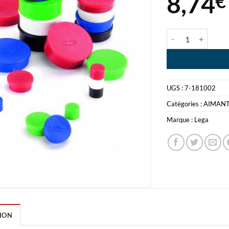
8,74
€
quantité de LEG
UGS :
7-181002
Catégories :
AIMAN
Marque :
Lega
ION