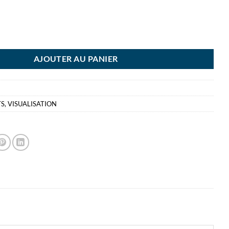
A 10 AIMANTS 10MM RD ROUGE ROND
AJOUTER AU PANIER
TS
,
VISUALISATION