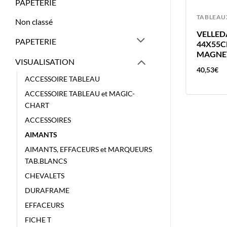
PAPETERIE
TABLEAUX
TABLEAU
Non classé
NOBO TABLEAU BLANC 120X90
VELLED
PAPETERIE
ACIER LAQUE MAGNETIQUE
44X55C
1905217
MAGNE
VISUALISATION
154,79
€
40,53
€
ACCESSOIRE TABLEAU
ACCESSOIRE TABLEAU et MAGIC-
CHART
ACCESSOIRES
AIMANTS
AIMANTS, EFFACEURS et MARQUEURS
TAB.BLANCS
CHEVALETS
DURAFRAME
EFFACEURS
FICHE T