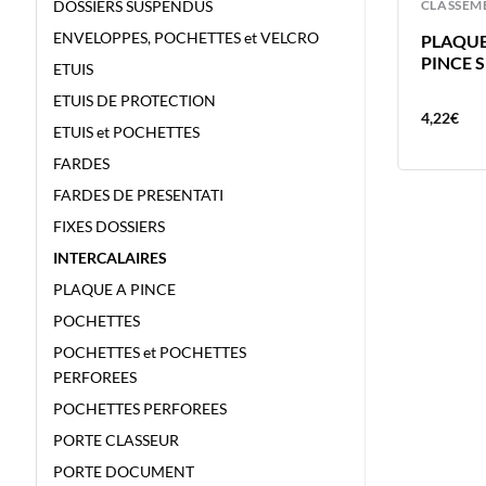
CLASSEMENT
CLASSEM
DOSSIERS SUSPENDUS
ENVELOPPES, POCHETTES et VELCRO
ETUI BRONYL 150X110MM A6 ART
PLAQUE
1112 – 180 MICRONS DIN A6 –
PINCE S
ETUIS
ETUI DE PROTECTION
ETUIS DE PROTECTION
0,92
€
4,22
€
ETUIS et POCHETTES
FARDES
FARDES DE PRESENTATI
FIXES DOSSIERS
INTERCALAIRES
PLAQUE A PINCE
POCHETTES
POCHETTES et POCHETTES
PERFOREES
POCHETTES PERFOREES
PORTE CLASSEUR
PORTE DOCUMENT