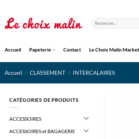
Passer
au
contenu
Recherche
pour :
Accueil
Papeterie
Contact
Le Choix Malin Marke
Accueil
/
CLASSEMENT
/
INTERCALAIRES
CATÉGORIES DE PRODUITS
ACCESSOIRES
ACCESSOIRES et BAGAGERIE