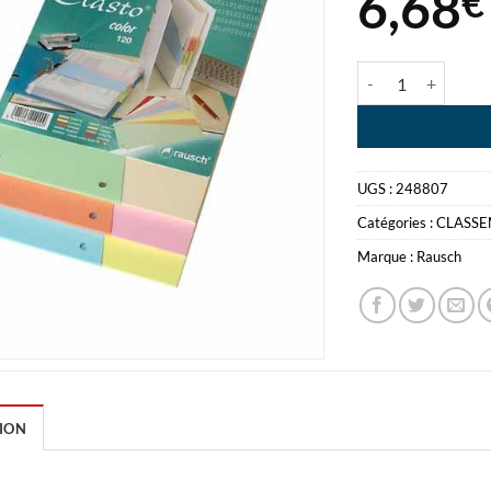
6,68
€
quantité de INTE
UGS :
248807
Catégories :
CLASS
Marque :
Rausch
ION