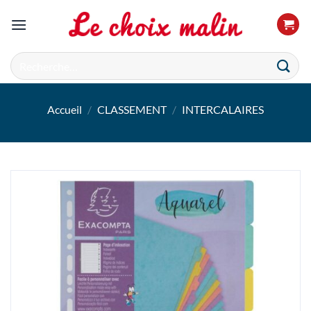
Passer
au
contenu
Recherche
pour :
Accueil
/
CLASSEMENT
/
INTERCALAIRES