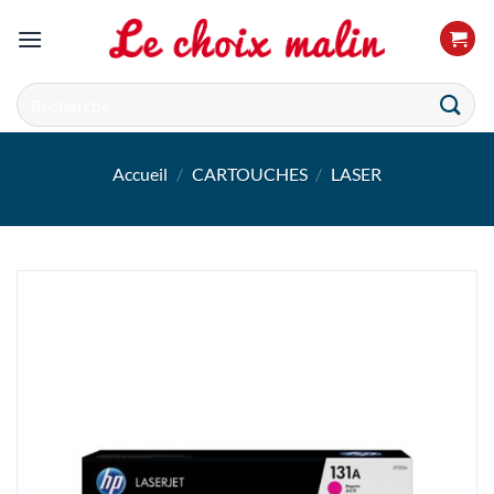
Passer
au
contenu
Recherche
pour :
Accueil
/
CARTOUCHES
/
LASER