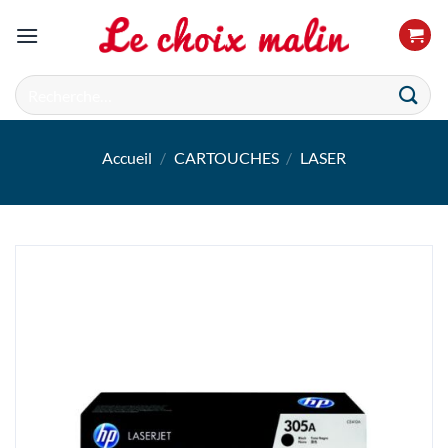
Passer
au
contenu
Recherche
pour :
Accueil
/
CARTOUCHES
/
LASER