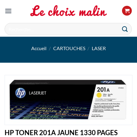
Passer
au
contenu
Recherche
pour :
Accueil
/
CARTOUCHES
/
LASER
HP TONER 201A JAUNE 1330 PAGES