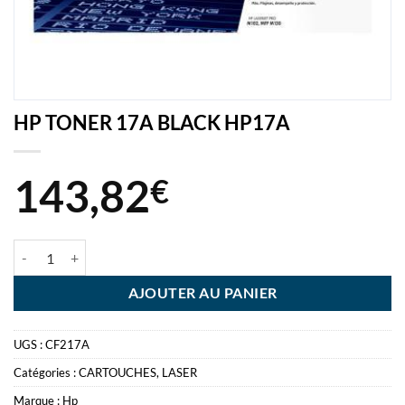
HP TONER 17A BLACK HP17A
143,82
€
quantité de HP TONER 17A BLACK HP17A
AJOUTER AU PANIER
UGS :
CF217A
Catégories :
CARTOUCHES
,
LASER
Marque :
Hp