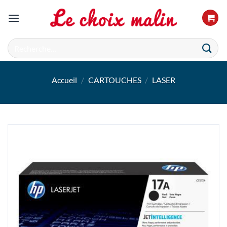
Passer
au
contenu
Recherche
pour :
Accueil
/
CARTOUCHES
/
LASER