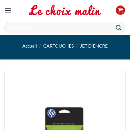
Passer
au
contenu
Recherche
pour :
Accueil
/
CARTOUCHES
/
JET D'ENCRE