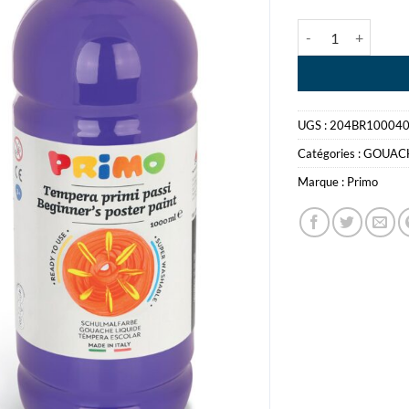
quantité de GOUA
UGS :
204BR10004
Catégories :
GOUAC
Marque :
Primo