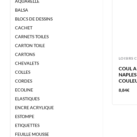
AQUARELLE
BALSA
BLOCS DE DESSINS
CACHET
CARNETS TOILES
CARTON TOILE
CARTONS
LOISIRS CREATIFS
LOISIRS 
CHEVALETS
COUL A L’HUILE 40ML ROUGE AZO
COUL A 
COLLES
A
FONCE – VAN GOGH – COULEUR A
NAPLES
L’HUILE
COULEU
CORDES
ECOLINE
8,84
€
8,84
€
ELASTIQUES
ENCRE ACRYLIQUE
ESTOMPE
ETIQUETTES
FEUILLE MOUSSE