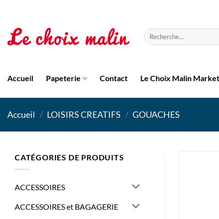
Passer
au
contenu
Recherche
pour :
Accueil
Papeterie
Contact
Le Choix Malin Marke
Accueil
/
LOISIRS CREATIFS
/
GOUACHES
CATÉGORIES DE PRODUITS
ACCESSOIRES
ACCESSOIRES et BAGAGERIE