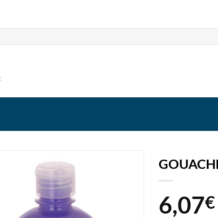
t
GOUACHE
6,07
€