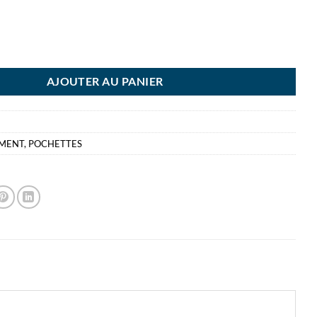
DERSYS ENV VELCRO A5 ROUGE ENVELOPPE
AJOUTER AU PANIER
EMENT
,
POCHETTES