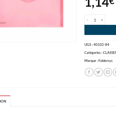
1,14
€
quantité de FOL
UGS :
40102-84
Catégories :
CLASS
Marque :
Foldersys
ION