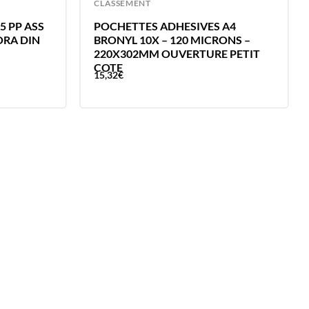
CLASSEMENT
5 PP ASS
POCHETTES ADHESIVES A4
ORA DIN
BRONYL 10X – 120 MICRONS –
220X302MM OUVERTURE PETIT
COTE
15,32
€