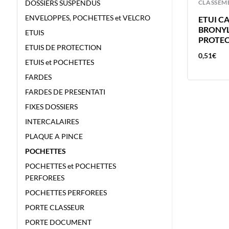
CLASSEMENT
CLASSEM
DOSSIERS SUSPENDUS
ENVELOPPES, POCHETTES et VELCRO
ELBA 10 POCH PERFO 20/100 EXTE
ETUI C
4
LISSE EXTENSIBLE SOUFFLET
BRONYL
ETUIS
20MM CAPACITE 200 FEUILLES –
PROTE
ETUIS DE PROTECTION
200MIC
35,38
€
0,51
€
ETUIS et POCHETTES
FARDES
FARDES DE PRESENTATI
FIXES DOSSIERS
INTERCALAIRES
PLAQUE A PINCE
POCHETTES
POCHETTES et POCHETTES
PERFOREES
POCHETTES PERFOREES
PORTE CLASSEUR
PORTE DOCUMENT