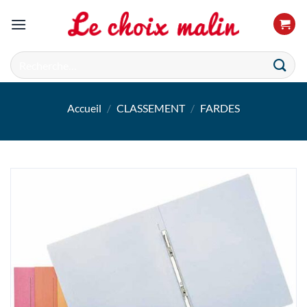
Passer
au
contenu
Recherche
pour :
Accueil
/
CLASSEMENT
/
FARDES