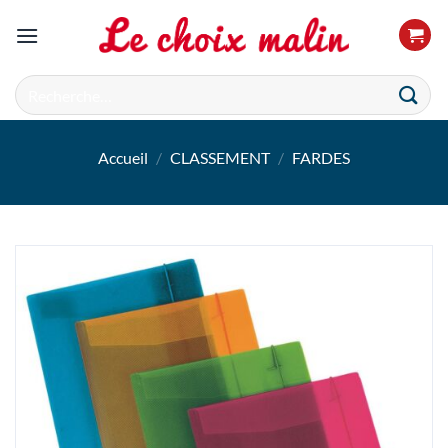
Passer
au
contenu
Recherche
pour :
Accueil
/
CLASSEMENT
/
FARDES