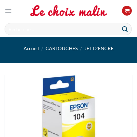
Passer
au
contenu
Recherche
pour :
Accueil
/
CARTOUCHES
/
JET D'ENCRE