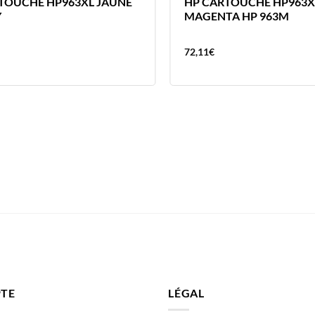
TOUCHE HP963XL JAUNE
HP CARTOUCHE HP963X
Y
MAGENTA HP 963M
72,11
€
TE
LÉGAL