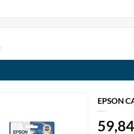
t
EPSON C
59,8