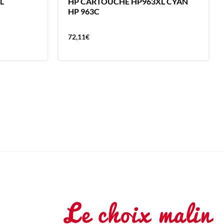
L
HP CARTOUCHE HP963XL CYAN
HP 963C
72,11
€