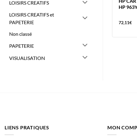
EPSON CARTOUCHE 16XL NOIR
HP CAR
LOISIRS CREATIFS
500 PAGES
HP 963
LOISIRS CREATIFS et
PAPETERIE
50,51
€
72,11
€
Non classé
PAPETERIE
VISUALISATION
LIENS PRATIQUES
MON COMP