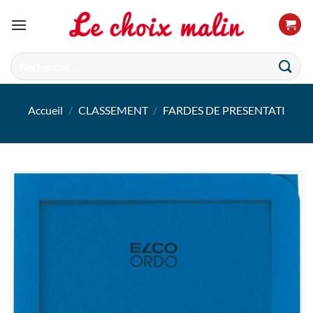
Passer
au
contenu
Recherche
pour :
Accueil
/
CLASSEMENT
/
FARDES DE PRESENTATI