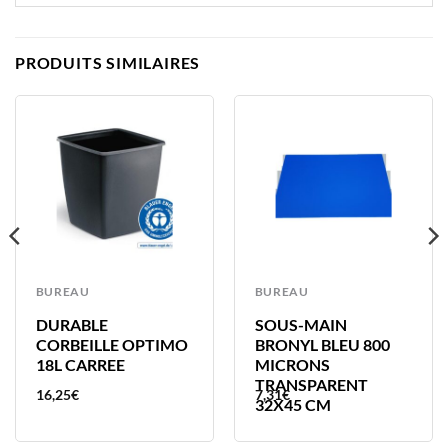
PRODUITS SIMILAIRES
BUREAU
BUREAU
DURABLE
SOUS-MAIN
CORBEILLE OPTIMO
BRONYL BLEU 800
18L CARREE
MICRONS
TRANSPARENT
16,25
€
7,31
€
32X45 CM