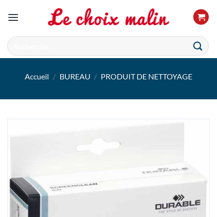
Passer
au
contenu
Recherche
pour :
Accueil
/
BUREAU
/
PRODUIT DE NETTOYAGE