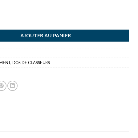
DE CLASSEUR 37MM P/10 GRIS DOS ADHESIFS 3.7 CM
AJOUTER AU PANIER
EMENT
,
DOS DE CLASSEURS