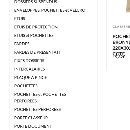
DOSSIERS SUSPENDUS
ENVELOPPES, POCHETTES et VELCRO
ETUIS
ETUIS DE PROTECTION
CLASSEMENT
CLASSEM
ETUIS et POCHETTES
PLAQUE A PINCE BRONYL A4 NOIR
POCHET
+ ESPACE DOCUMENTS SIMILI
BRONYL
FARDES
220X30
FARDES DE PRESENTATI
COTE
43,81
€
15,32
€
FIXES DOSSIERS
INTERCALAIRES
PLAQUE A PINCE
POCHETTES
POCHETTES et POCHETTES
PERFOREES
POCHETTES PERFOREES
PORTE CLASSEUR
PORTE DOCUMENT