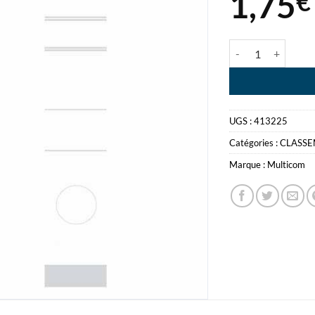
1,75
€
quantité de DOS 
UGS :
413225
Catégories :
CLASS
Marque :
Multicom