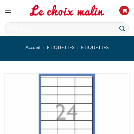
Passer
au
contenu
Recherche
pour :
Accueil
/
ETIQUETTES
/
ETIQUETTES