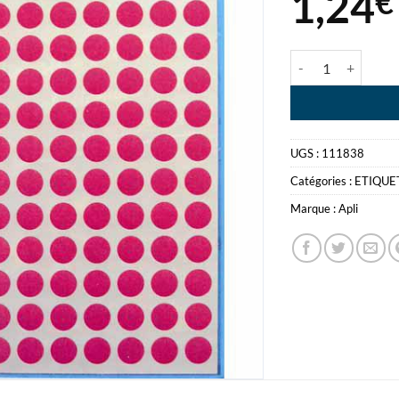
1,24
€
quantité de APLI
UGS :
111838
Catégories :
ETIQUE
Marque :
Apli