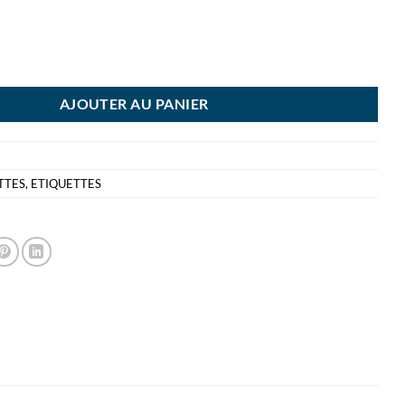
 462 GOMMETTES 8MM ROSE RONDE - ETIQUETTE ADHESIVE
AJOUTER AU PANIER
TTES
,
ETIQUETTES