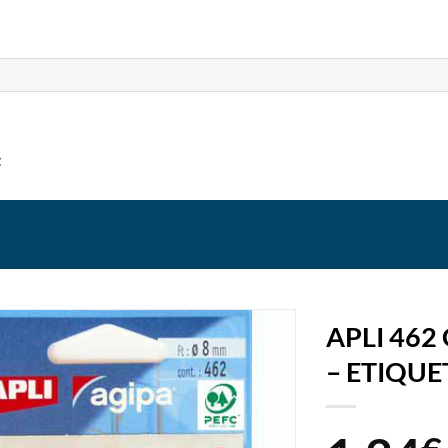
t
APLI 46
– ETIQUE