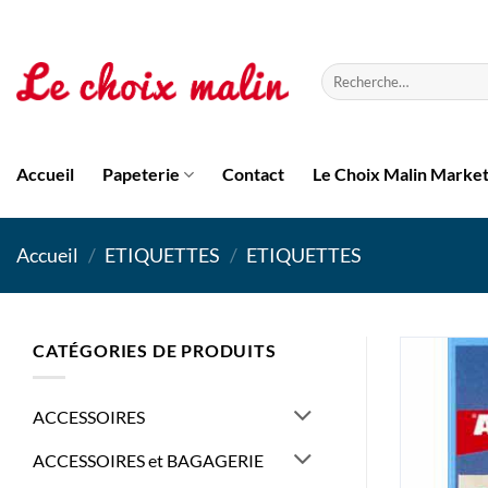
Passer
au
contenu
Recherche
pour :
Accueil
Papeterie
Contact
Le Choix Malin Marke
Accueil
/
ETIQUETTES
/
ETIQUETTES
CATÉGORIES DE PRODUITS
ACCESSOIRES
ACCESSOIRES et BAGAGERIE