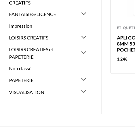
CREATIFS
FANTAISIES/LICENCE
Impression
ETIQUETTES
ETIQUET
LOISIRS CREATIFS
APLI GOMMETTES ETOILE
APLI G
ARGENTEE 3 FEUILLES 11.5X15MM
8MM 53
LOISIRS CREATIFS et
POCHET
PAPETERIE
2,77
€
1,24
€
Non classé
PAPETERIE
VISUALISATION