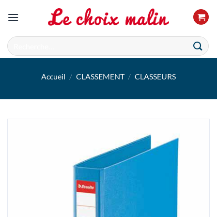
Passer
au
contenu
Recherche
pour :
Accueil
/
CLASSEMENT
/
CLASSEURS