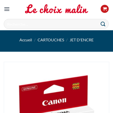
Passer
au
contenu
Recherche
pour :
Accueil
/
CARTOUCHES
/
JET D'ENCRE