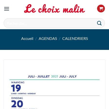
Passer
au
contenu
Recherche
pour :
Accueil
/
AGENDAS
/
CALENDRIERS