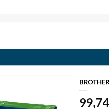
t
BROTHER
99,7