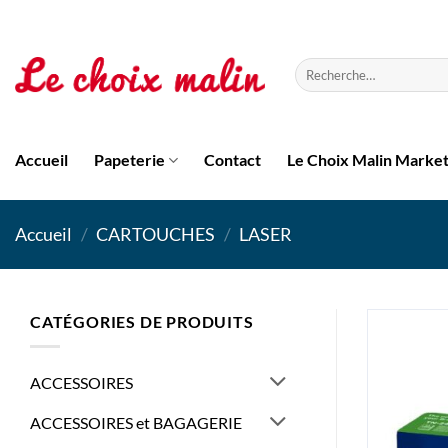
Passer
au
contenu
Recherche
pour :
Accueil
Papeterie
Contact
Le Choix Malin Marke
Accueil
/
CARTOUCHES
/
LASER
CATÉGORIES DE PRODUITS
ACCESSOIRES
ACCESSOIRES et BAGAGERIE