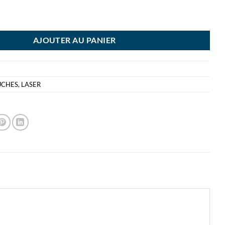
HER TONER TN-243BK NOIR
AJOUTER AU PANIER
UCHES
,
LASER