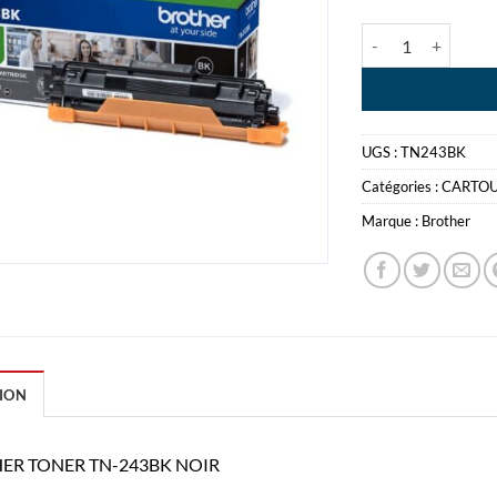
quantité de BROT
UGS :
TN243BK
Catégories :
CARTO
Marque :
Brother
ION
ER TONER TN-243BK NOIR