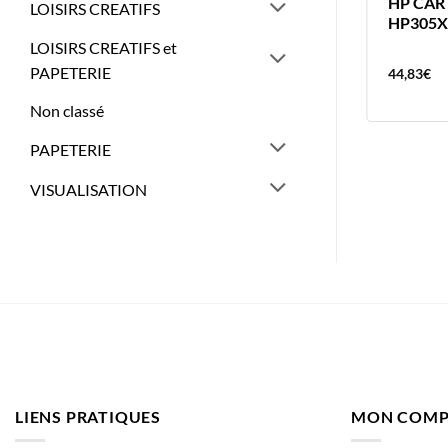
HP CARTOUCHE 62XL COULEUR
HP CAR
LOISIRS CREATIFS
HP62
HP305X
LOISIRS CREATIFS et
PAPETERIE
105,32
€
44,83
€
Non classé
PAPETERIE
VISUALISATION
LIENS PRATIQUES
MON COMP