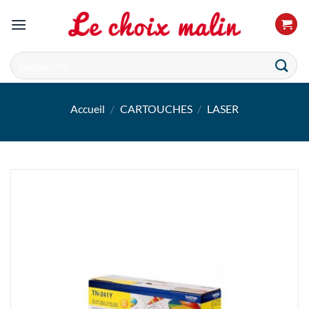
Passer
au
contenu
Recherche
pour :
Accueil
/
CARTOUCHES
/
LASER