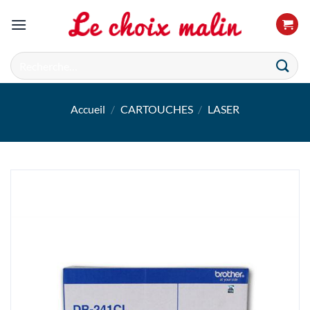
Passer
au
contenu
Recherche
pour :
Accueil
/
CARTOUCHES
/
LASER