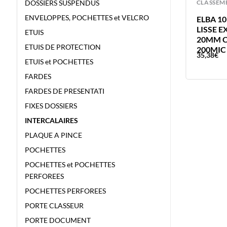
CLASSEMENT
CLASSEM
DOSSIERS SUSPENDUS
ENVELOPPES, POCHETTES et VELCRO
FARDE 40 VUES POLYVISION BLEU
ELBA 10
FARDE PERSONNALISABLE ELBA
LISSE 
ETUIS
A4 20 POCHETTE PLASTIQUE BLEU
20MM C
ETUIS DE PROTECTION
200MIC
11,63
€
35,38
€
ETUIS et POCHETTES
FARDES
FARDES DE PRESENTATI
FIXES DOSSIERS
INTERCALAIRES
PLAQUE A PINCE
POCHETTES
POCHETTES et POCHETTES
PERFOREES
POCHETTES PERFOREES
PORTE CLASSEUR
PORTE DOCUMENT