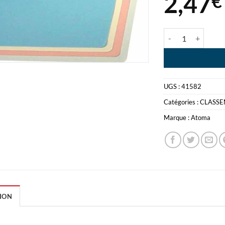
2,47
€
quantité de ATOM
UGS :
41582
Catégories :
CLASS
Marque :
Atoma
ION