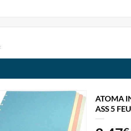
t
ATOMA I
ASS 5 FE