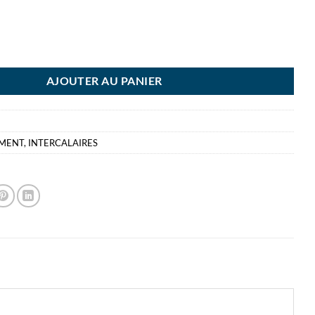
A INTERC CARTON A4 5 POS COUL ASS 5 FEUILLES DE SEPARATION DI
AJOUTER AU PANIER
EMENT
,
INTERCALAIRES