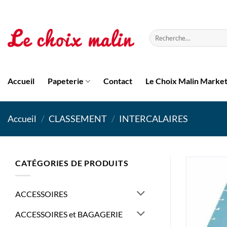
Passer
au
contenu
Recherche
pour :
Accueil
Papeterie
Contact
Le Choix Malin Marke
Accueil
/
CLASSEMENT
/
INTERCALAIRES
CATÉGORIES DE PRODUITS
ACCESSOIRES
ACCESSOIRES et BAGAGERIE