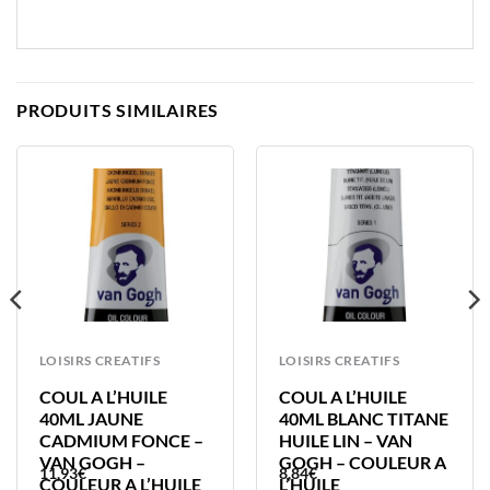
PRODUITS SIMILAIRES
LOISIRS CREATIFS
LOISIRS CREATIFS
COUL A L’HUILE
COUL A L’HUILE
40ML JAUNE
40ML BLANC TITANE
CADMIUM FONCE –
HUILE LIN – VAN
VAN GOGH –
GOGH – COULEUR A
11,93
€
8,84
€
COULEUR A L’HUILE
L’HUILE