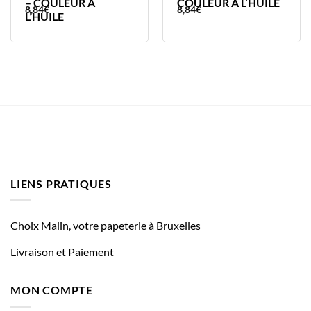
– COULEUR A
COULEUR A L’HUILE
8,84
€
8,84
€
L’HUILE
LIENS PRATIQUES
Choix Malin, votre papeterie à Bruxelles
Livraison et Paiement
MON COMPTE