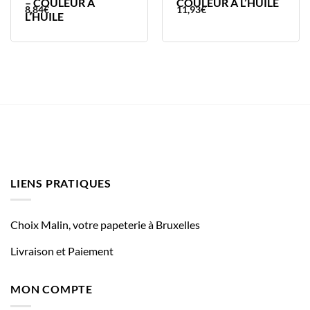
– COULEUR A
COULEUR A L’HUILE
8,84
€
11,93
€
L’HUILE
LIENS PRATIQUES
Choix Malin, votre papeterie à Bruxelles
Livraison et Paiement
MON COMPTE