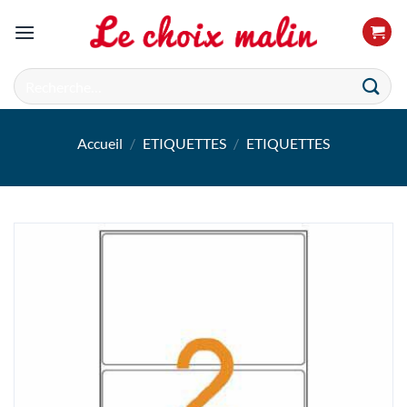
Passer
au
contenu
Recherche
pour :
Accueil
/
ETIQUETTES
/
ETIQUETTES