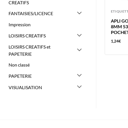
CREATIFS
ETIQUETTES
ETIQUET
FANTAISIES/LICENCE
APLI 462 GOMMETTES 8MM
APLI G
Impression
ROUGE RONDE – ETIQUETTE
8MM 53
ADHESIVE
POCHET
LOISIRS CREATIFS
1,24
€
1,24
€
LOISIRS CREATIFS et
PAPETERIE
Non classé
PAPETERIE
VISUALISATION