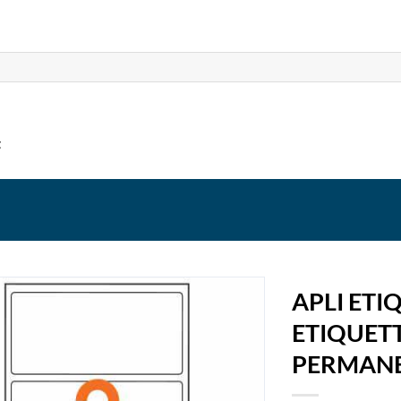
t
APLI ET
ETIQUET
PERMAN