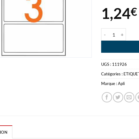
1,24
€
quantité de APL
UGS :
111926
Catégories :
ETIQUE
Marque :
Apli
ION