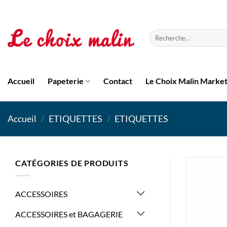
Passer
au
contenu
Recherche
pour :
Accueil
Papeterie
Contact
Le Choix Malin Marke
Accueil
/
ETIQUETTES
/
ETIQUETTES
CATÉGORIES DE PRODUITS
ACCESSOIRES
ACCESSOIRES et BAGAGERIE