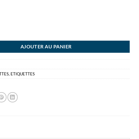
I ETIQUETTE BLANCHE 34X75MM 21 ETIQUETTES PAR POCHETTE CO
AJOUTER AU PANIER
TTES
,
ETIQUETTES