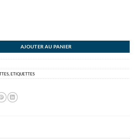
I ETIQUETTE BLANCHE 25X50MM 42 ETIQUETTES PAR POCHETTE CO
AJOUTER AU PANIER
TTES
,
ETIQUETTES