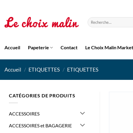
Passer
au
contenu
Recherche
pour :
Accueil
Papeterie
Contact
Le Choix Malin Marke
Accueil
/
ETIQUETTES
/
ETIQUETTES
CATÉGORIES DE PRODUITS
ACCESSOIRES
ACCESSOIRES et BAGAGERIE