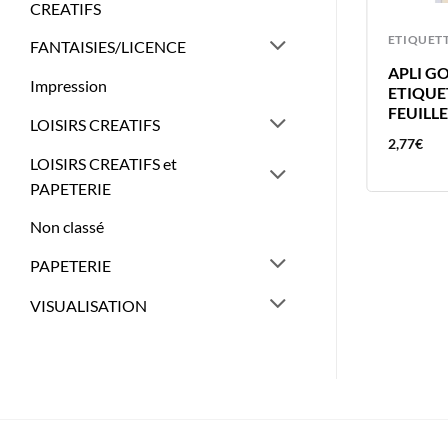
CREATIFS
ETIQUETTES
ETIQUET
FANTAISIES/LICENCE
APLI 308 GOMMETTE 8MM OR
APLI G
Impression
RONDE AUTOCOLLANTE ETIQUET
ETIQUE
FEUILL
LOISIRS CREATIFS
1,24
€
2,77
€
LOISIRS CREATIFS et
PAPETERIE
Non classé
PAPETERIE
VISUALISATION