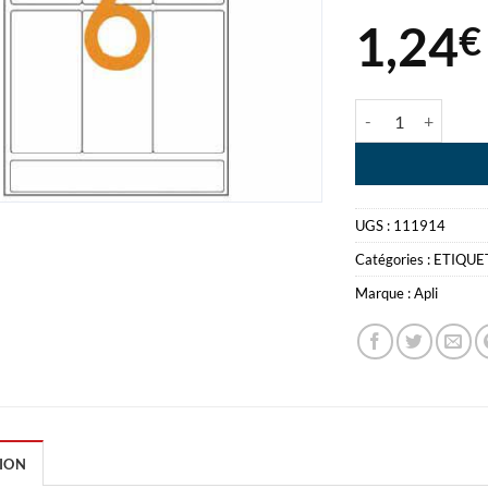
1,24
€
quantité de APL
UGS :
111914
Catégories :
ETIQUE
Marque :
Apli
ION