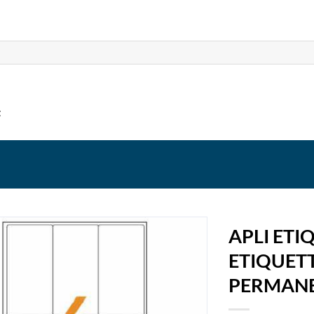
t
APLI ET
ETIQUET
PERMAN