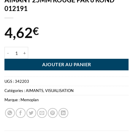
012191
4,62
€
quantité de AIMANT 25MM ROUGE PAR 6 ROND 012191
AJOUTER AU PANIER
UGS :
342203
Catégories :
AIMANTS
,
VISUALISATION
Marque :
Memoplan