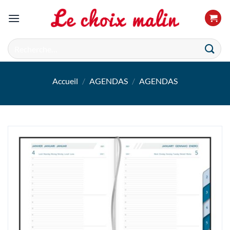
Passer
au
contenu
Recherche
pour :
Accueil
/
AGENDAS
/
AGENDAS