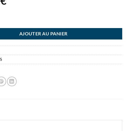
4
€
DA BUSINESS ALASKA 1 SEMAINE SUR 2 PAGES 175X225 CM
AJOUTER AU PANIER
S