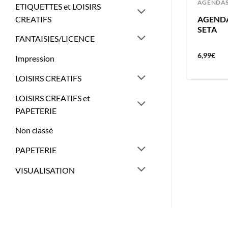
AGENDAS
AGENDA
ETIQUETTES et LOISIRS
CREATIFS
BREFAX 17 – RECHARGE
AGENDA
SEMAINIER
SETA
FANTAISIES/LICENCE
16,56
€
6,99
€
Impression
LOISIRS CREATIFS
LOISIRS CREATIFS et
PAPETERIE
Non classé
PAPETERIE
VISUALISATION