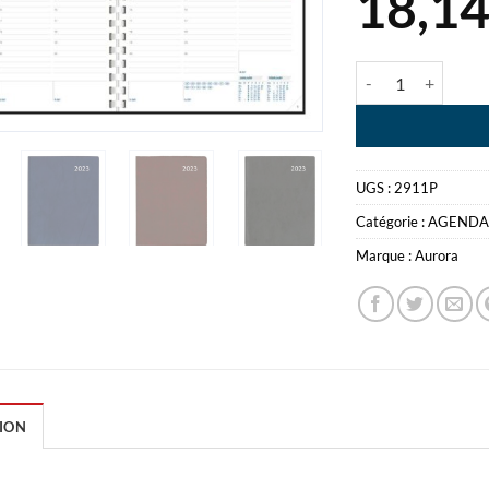
18,1
quantité de AGEN
UGS :
2911P
Catégorie :
AGENDA
Marque :
Aurora
ION