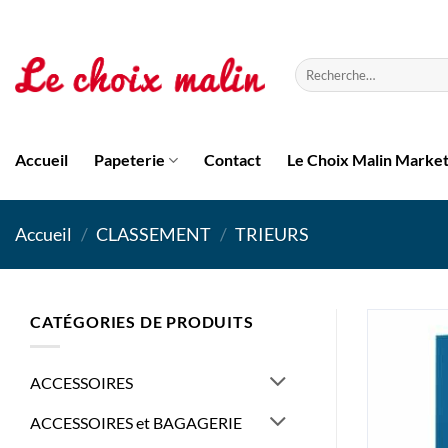
Passer
au
contenu
Recherche
pour :
Accueil
Papeterie
Contact
Le Choix Malin Marke
Accueil
/
CLASSEMENT
/
TRIEURS
CATÉGORIES DE PRODUITS
ACCESSOIRES
ACCESSOIRES et BAGAGERIE