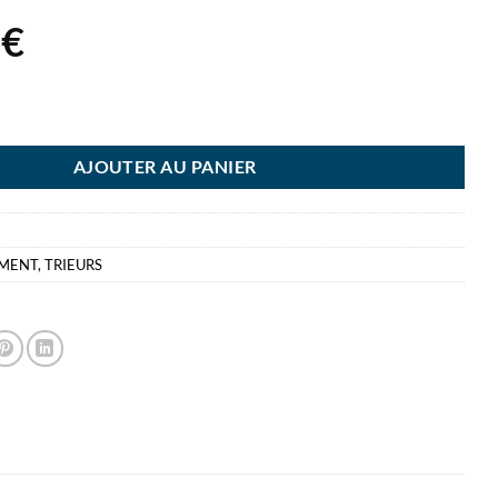
2
€
UR ACCORDEON VIVIDA BLEU ESSELTE FERMETURE ELASTIQUE 7 POSI
AJOUTER AU PANIER
EMENT
,
TRIEURS