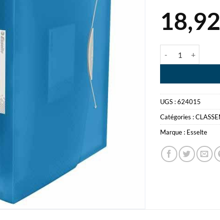
18,9
quantité de TRIE
UGS :
624015
Catégories :
CLASS
Marque :
Esselte