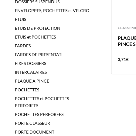
DOSSIERS SUSPENDUS
ENVELOPPES, POCHETTES et VELCRO
ETUIS
ETUIS DE PROTECTION
CLASSEMENT
CLASSEM
ETUIS et POCHETTES
ETUIS ADHESIFS BRONYL
PLAQUE
95X60MM POUR CARTES DE
PINCE S
FARDES
VISITE 10X POC – 120 MICRONS –
FARDES DE PRESENTATI
5X2 CARTES
5,36
€
3,71
€
FIXES DOSSIERS
INTERCALAIRES
PLAQUE A PINCE
POCHETTES
POCHETTES et POCHETTES
PERFOREES
POCHETTES PERFOREES
PORTE CLASSEUR
PORTE DOCUMENT