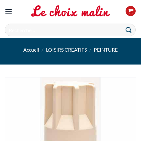
Passer
au
contenu
Recherche
pour :
Accueil
/
LOISIRS CREATIFS
/
PEINTURE