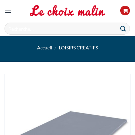
Passer
au
contenu
Recherche
pour :
Accueil
/
LOISIRS CREATIFS