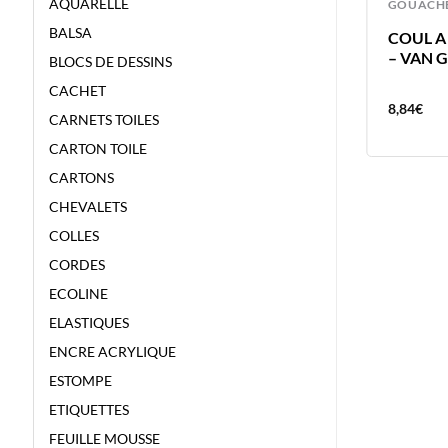
AQUARELLE
LOISIRS CREATIFS
GOUACH
BALSA
COUL A L’HUILE 40ML JAUNE
COUL A 
–
NAPLES CLAIR – VAN GOGH –
– VAN 
BLOCS DE DESSINS
COULEUR A L’HUILE
CACHET
8,84
€
8,84
€
CARNETS TOILES
CARTON TOILE
CARTONS
CHEVALETS
COLLES
CORDES
ECOLINE
ELASTIQUES
ENCRE ACRYLIQUE
ESTOMPE
ETIQUETTES
FEUILLE MOUSSE