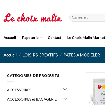
Passer
au
contenu
Recherche
pour :
Accueil
Papeterie
Contact
Le Choix Malin Marke
Accueil
/
LOISIRS CREATIFS
/
PATES A MODELER
CATÉGORIES DE PRODUITS
ACCESSOIRES
ACCESSOIRES et BAGAGERIE