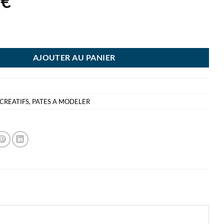
2
€
O 10X100GR PATE A MODELER SOUPLE
AJOUTER AU PANIER
 CREATIFS
,
PATES A MODELER