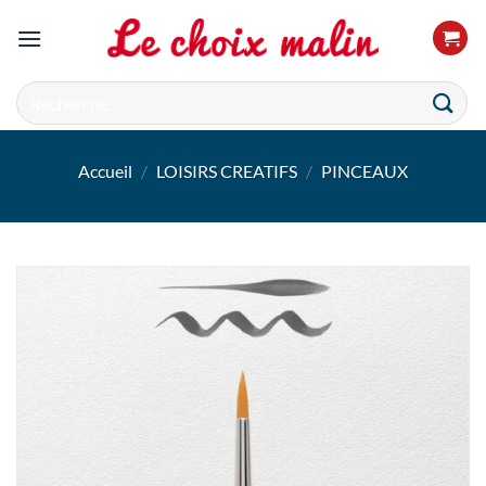
Passer
au
contenu
Recherche
pour :
Accueil
/
LOISIRS CREATIFS
/
PINCEAUX