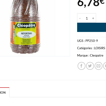
6,78
€
quantité de PEIN
UGS :
PP250-9
Catégories :
LOISIRS
Marque :
Cleopatre
ION