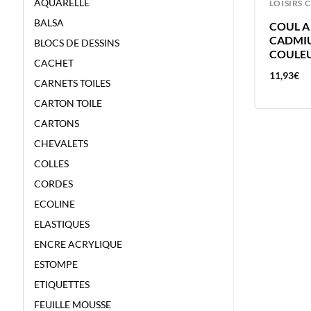
AQUARELLE
LOISIRS CREATIFS
LOISIRS 
BALSA
C
COUL A L’HUILE 40ML TERRE
COUL A 
E
SIENNE NATURELLE – VAN GOGH –
CADMIU
BLOCS DE DESSINS
COULEUR A L’HUILE
COULEU
CACHET
8,84
€
11,93
€
CARNETS TOILES
CARTON TOILE
CARTONS
CHEVALETS
COLLES
CORDES
ECOLINE
ELASTIQUES
ENCRE ACRYLIQUE
ESTOMPE
ETIQUETTES
FEUILLE MOUSSE