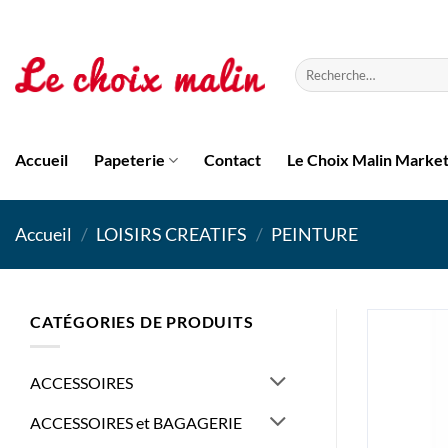
Passer
au
contenu
Recherche
pour :
Accueil
Papeterie
Contact
Le Choix Malin Marke
Accueil
/
LOISIRS CREATIFS
/
PEINTURE
CATÉGORIES DE PRODUITS
ACCESSOIRES
ACCESSOIRES et BAGAGERIE