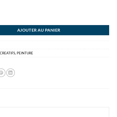
TURE PAILLETE TERRE SIENNE 250ML CLEOPATRE
AJOUTER AU PANIER
 CREATIFS
,
PEINTURE