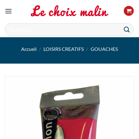
Passer
au
contenu
Recherche
pour :
Accueil
/
LOISIRS CREATIFS
/
GOUACHES