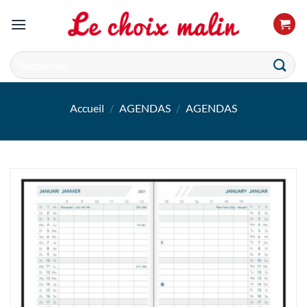
Passer
au
contenu
Recherche
pour :
Accueil
/
AGENDAS
/
AGENDAS