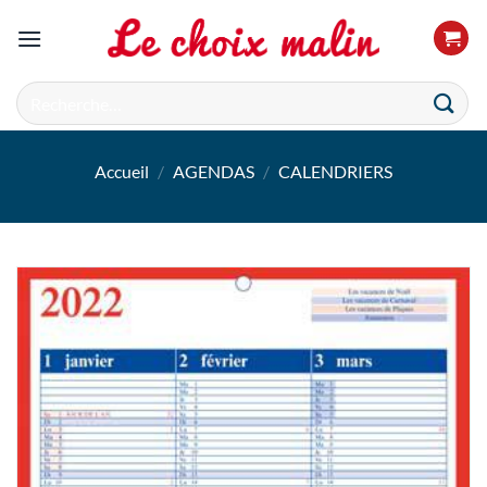
Passer
au
contenu
Recherche
pour :
Accueil
/
AGENDAS
/
CALENDRIERS