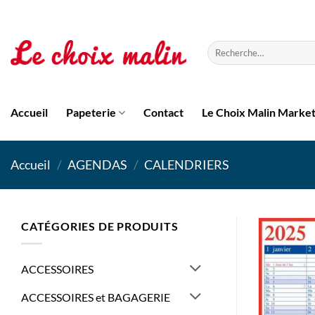
Passer
au
contenu
Recherche
pour :
Accueil
Papeterie
Contact
Le Choix Malin Marke
Accueil
/
AGENDAS
/
CALENDRIERS
CATÉGORIES DE PRODUITS
ACCESSOIRES
ACCESSOIRES et BAGAGERIE