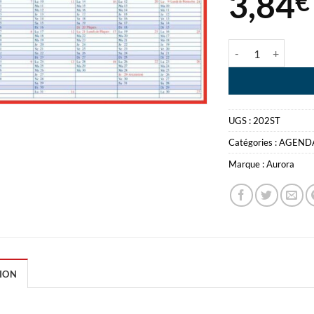
3,84
€
quantité de MEME
UGS :
202ST
Catégories :
AGEND
Marque :
Aurora
ION