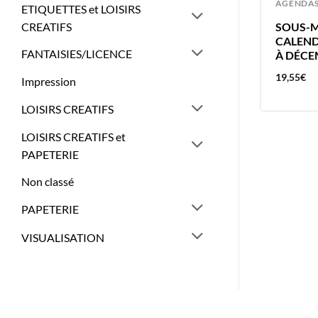
AGENDAS
AGENDA
ETIQUETTES et LOISIRS
CREATIFS
BREFAX 7 – RECHARGE SEMAINIER
SOUS-M
CALEND
FANTAISIES/LICENCE
À DÉCE
21,49
€
19,55
€
Impression
LOISIRS CREATIFS
LOISIRS CREATIFS et
PAPETERIE
Non classé
PAPETERIE
VISUALISATION