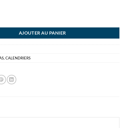
NTO 6MOIS/FACE FR 420X330 - CALENDRIER
AJOUTER AU PANIER
AS
,
CALENDRIERS